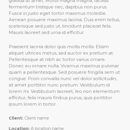
gravida sit amet. Morbi magna magna, facilisis
fermentum tristique nec, dapibus non purus.
Fusce in justo eget tortor maximus molestie.
Aenean posuere maximus lacinia. Duis enim tellus,
scelerisque sed justo ut, tincidunt placerat felis.
Mauris laoreet sed urna id efficitur.
Praesent lacinia dolor quis mollis mollis. Etiam
aliquet ultrices metus, sed auctor ex pretium at.
Pellentesque at nibh ac tortor varius ornare.
Donec eu ornare nulla. Vivamus maximus pulvinar
quam a pellentesque. Sed posuere fringilla sem ut
congue. Proin convallis nunc vel dolor sollicitudin,
sit amet porttitor nunc pretium. Vestibulum id
lorem mi. Vestibulum laoreet, leo non elementum
efficitur, felis mauris finibus purus, quis porttitor
ipsum lorem in tortor.
Client:
Client name
Location:
A location name