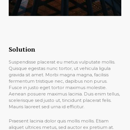
Solution
Suspendisse placerat eu metus vulputate mollis.
Quisque egestas nunc tortor, ut vehicula ligula
gravida sit amet. Morbi magna magna, facilisis
fermentum tristique nec, dapibus non purus.
Fusce in justo eget tortor maximus molestie.
Aenean posuere maximus lacinia. Duis enim tellus,
scelerisque sed justo ut, tincidunt placerat felis.
Mauris laoreet sed urna id efficitur.
Praesent lacinia dolor quis mollis mollis. Etiam
aliquet ultrices metus, sed auctor ex pretium at.