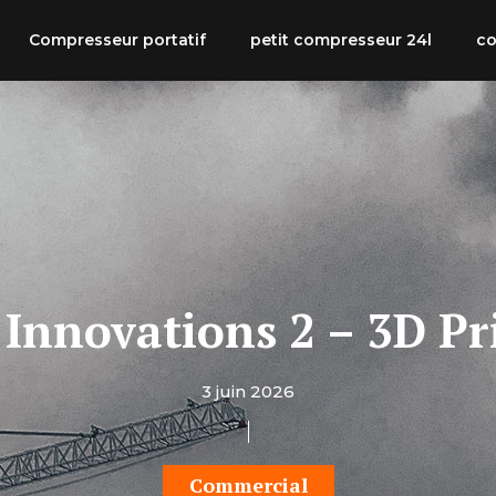
Compresseur portatif
petit compresseur 24l
co
Innovations 2 – 3D Pr
3 juin 2026
Commercial