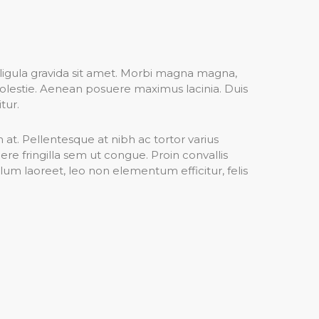
 ligula gravida sit amet. Morbi magna magna,
molestie. Aenean posuere maximus lacinia. Duis
tur.
m at. Pellentesque at nibh ac tortor varius
e fringilla sem ut congue. Proin convallis
ulum laoreet, leo non elementum efficitur, felis