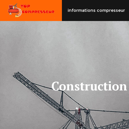
Aller
au
informations compresseur
contenu
Construction 