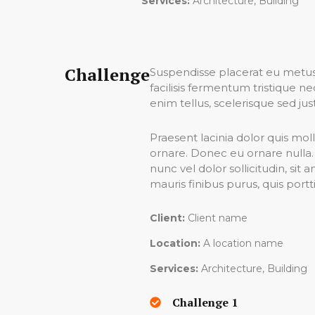
Services:
Architecture, Building
Challenge
Suspendisse placerat eu metus 
facilisis fermentum tristique 
enim tellus, scelerisque sed just
Praesent lacinia dolor quis moll
ornare. Donec eu ornare nulla.
nunc vel dolor sollicitudin, si
mauris finibus purus, quis portt
Client:
Client name
Location:
A location name
Services:
Architecture, Building
Challenge 1