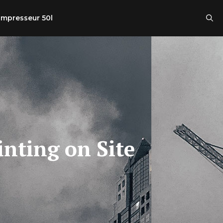
mpresseur 50l
inting on Site