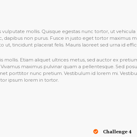
vulputate mollis. Quisque egestas nunc tortor, ut vehicula
nec, dapibus non purus. Fusce in justo eget tortor maximus 
o ut, tincidunt placerat felis. Mauris laoreet sed urna id effici
is mollis. Etiam aliquet ultrices metus, sed auctor ex pretiu
 Vivamus maximus pulvinar quam a pellentesque. Sed posuer
t amet porttitor nunc pretium. Vestibulum id lorem mi. Vestib
itor ipsum lorem in tortor.
Challenge 4