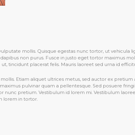
lputate mollis. Quisque egestas nunc tortor, ut vehicula l
c, dapibus non purus. Fusce in justo eget tortor maximus mo
ut, tincidunt placerat felis. Mauris laoreet sed urna id efficit
s mollis. Etiam aliquet ultrices metus, sed auctor ex pretium 
maximus pulvinar quam a pellentesque. Sed posuere fringill
titor nunc pretium. Vestibulum id lorem mi. Vestibulum laoree
m lorem in tortor.