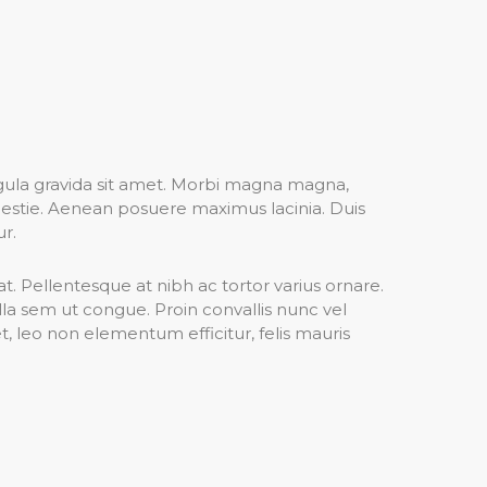
igula gravida sit amet. Morbi magna magna,
lestie. Aenean posuere maximus lacinia. Duis
ur.
at. Pellentesque at nibh ac tortor varius ornare.
a sem ut congue. Proin convallis nunc vel
t, leo non elementum efficitur, felis mauris