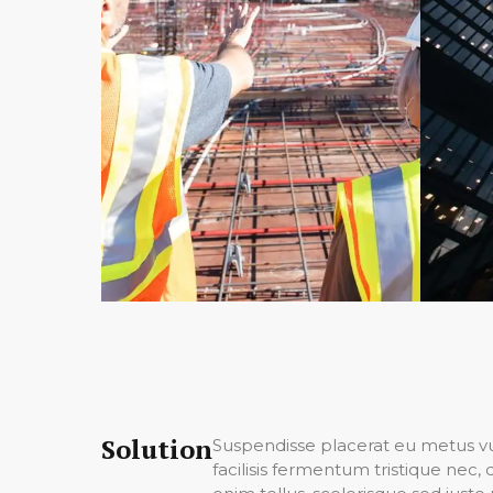
Solution
Suspendisse placerat eu metus vul
facilisis fermentum tristique nec