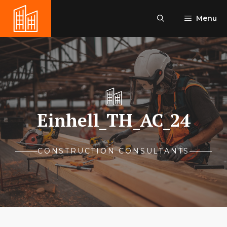
Aller
au
Menu
contenu
Einhell_TH_AC_24
CONSTRUCTION CONSULTANTS