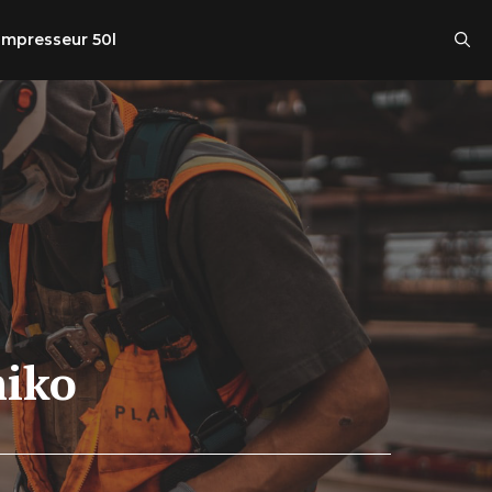
mpresseur 50l
miko