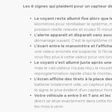
Les 6 signes qui plaident pour un capteur défa
Le voyant reste allumé fixe alors que l
kilomètres pour réinitialiser le système,
pression réelle relevée et roulez 15 minu
L’alerte apparaît et disparaît sans au
démarrage suivant. C’est le symptôme clas
L’écart entre le manomètre et l’affich
une valeur erronée est suspecte. Si l’écra
vous fiez plus à cette valeur pour vos long
Le voyant s’est allumé juste après u
mais le calculateur n’a pas reçu la nouv
reprogrammation rapide chez le monteu
L’écran affiche des tirets à la place de
batterie totalement vide, un capteur p
le signe le plus évident d’un capteur hors
Votre véhicule a entre 5 et 7 ans et les
direct se situe exactement dans cette fou
les mois à venir.