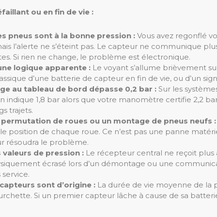
illant ou en fin de vie :
es pneus sont à la bonne pression :
Vous avez regonflé vo
 mais l’alerte ne s’éteint pas. Le capteur ne communique pl
tes. Si rien ne change, le problème est électronique.
cune logique apparente :
Le voyant s’allume brièvement sur l
sique d’une batterie de capteur en fin de vie, ou d’un signal
age au tableau de bord dépasse 0,2 bar :
Sur les systèmes
n indique 1,8 bar alors que votre manomètre certifie 2,2 bar
s trajets.
ne permutation de roues ou un montage de pneus neufs :
elle position de chaque roue. Ce n’est pas une panne matéri
r résoudra le problème.
s valeurs de pression :
Le récepteur central ne reçoit plus
hysiquement écrasé lors d’un démontage ou une communicati
 service.
 capteurs sont d’origine :
La durée de vie moyenne de la p
rchette. Si un premier capteur lâche à cause de sa batterie