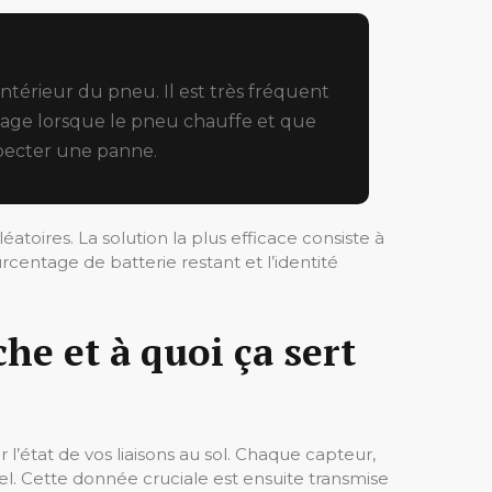
intérieur du pneu. Il est très fréquent
ulage lorsque le pneu chauffe et que
uspecter une panne.
éatoires. La solution la plus efficace consiste à
urcentage de batterie restant et l’identité
e et à quoi ça sert
’état de vos liaisons au sol. Chaque capteur,
réel. Cette donnée cruciale est ensuite transmise