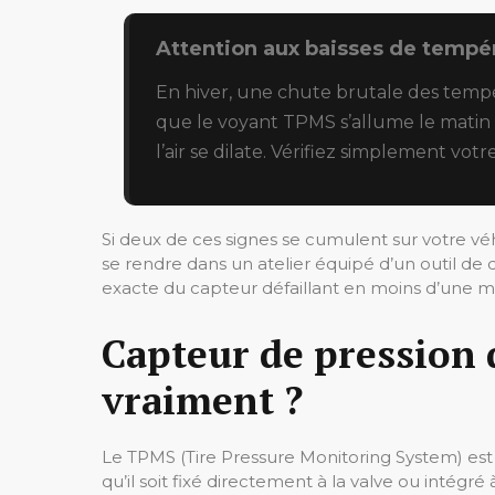
Attention aux baisses de tempé
En hiver, une chute brutale des tempéra
que le voyant TPMS s’allume le matin 
l’air se dilate. Vérifiez simplement v
Si deux de ces signes se cumulent sur votre véhic
se rendre dans un atelier équipé d’un outil de d
exacte du capteur défaillant en moins d’une m
Capteur de pression 
vraiment ?
Le TPMS (Tire Pressure Monitoring System) est 
qu’il soit fixé directement à la valve ou intégré