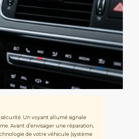
sécurité. Un voyant allumé signale
e. Avant d’envisager une réparation,
technologie de votre véhicule (système