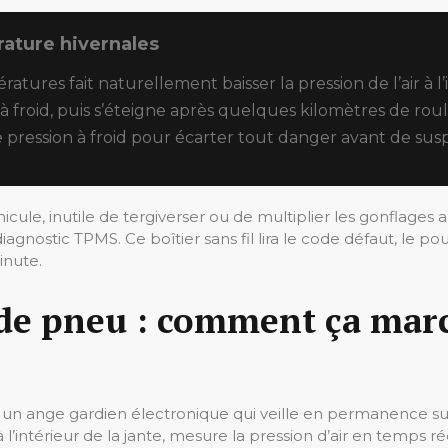
rature hivernales
tures fait naturellement baisser la pression de l’air à l’
à froid, puis s’éteigne après quelques kilomètres de ro
otre pression à froid pour écarter tout danger avant de s
ule, inutile de tergiverser ou de multiplier les gonflages al
iagnostic TPMS. Ce boîtier sans fil lira le code défaut, le po
inute.
de pneu : comment ça march
un ange gardien électronique qui veille en permanence sur l
 à l’intérieur de la jante, mesure la pression d’air en temps 