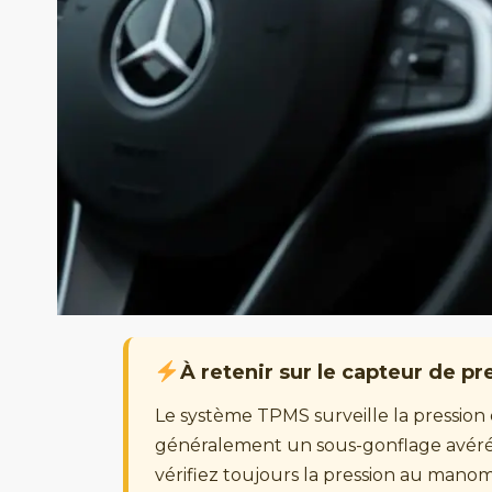
À retenir sur le capteur de p
Le système TPMS surveille la pression
généralement un sous-gonflage avéré,
vérifiez toujours la pression au manom