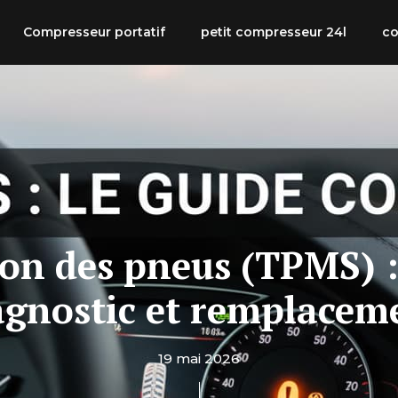
Compresseur portatif
petit compresseur 24l
co
ion des pneus (TPMS) 
agnostic et remplacem
19 mai 2026