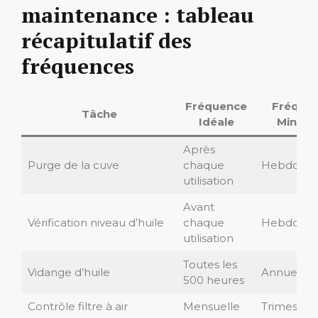
maintenance : tableau
récapitulatif des
fréquences
Fréquence
Fréque
Tâche
Idéale
Minima
Après
Purge de la cuve
chaque
Hebdomad
utilisation
Avant
Vérification niveau d’huile
chaque
Hebdomad
utilisation
Toutes les
Vidange d’huile
Annuelle
500 heures
Contrôle filtre à air
Mensuelle
Trimestriel