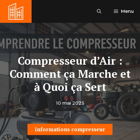
Aller
au
Menu
contenu
Compresseur d’Air :
Comment ça Marche et
à Quoi ça Sert
10 mai 2025
informations compresseur