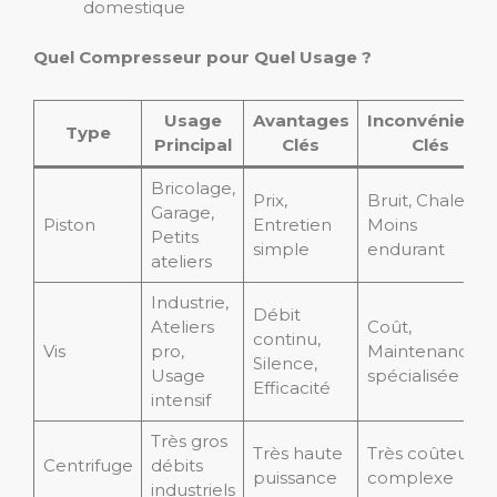
domestique
Quel Compresseur pour Quel Usage ?
Usage
Avantages
Inconvénients
Type
Principal
Clés
Clés
Bricolage,
Prix,
Bruit, Chaleur,
Garage,
Piston
Entretien
Moins
Petits
simple
endurant
ateliers
Industrie,
Débit
Ateliers
Coût,
continu,
Vis
pro,
Maintenance
Silence,
Usage
spécialisée
Efficacité
intensif
Très gros
Très haute
Très coûteux,
Centrifuge
débits
puissance
complexe
industriels