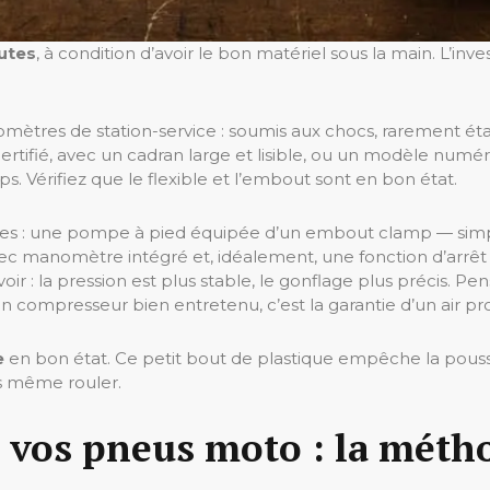
utes
, à condition d’avoir le bon matériel sous la main. L’
mètres de station-service : soumis aux chocs, rarement étal
rtifié, avec un cadran large et lisible, ou un modèle numé
ps. Vérifiez que le flexible et l’embout sont en bon état.
les : une pompe à pied équipée d’un embout clamp — simple,
ec manomètre intégré et, idéalement, une fonction d’arrê
voir : la pression est plus stable, le gonflage plus précis. 
ir : un compresseur bien entretenu, c’est la garantie d’un air p
e
en bon état. Ce petit bout de plastique empêche la poussièr
ns même rouler.
e vos pneus moto : la méth