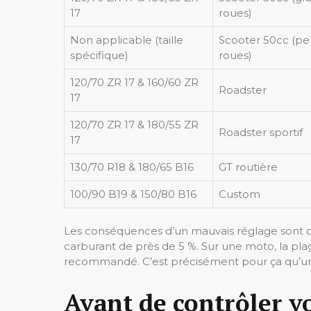
17
roues)
Non applicable (taille
Scooter 50cc (pet
spécifique)
roues)
120/70 ZR 17 & 160/60 ZR
Roadster
17
120/70 ZR 17 & 180/55 ZR
Roadster sportif
17
130/70 R18 & 180/65 B16
GT routière
100/90 B19 & 150/80 B16
Custom
Les conséquences d’un mauvais réglage sont ch
carburant de près de 5 %. Sur une moto, la pl
recommandé. C’est précisément pour ça qu’un 
Avant de contrôler vo