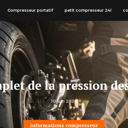
Compresseur portatif
petit compresseur 24l
co
plet de la pression d
10 juin 2026
informations compresseur