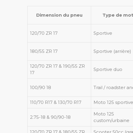
Dimension du pneu
Type de mo
120/70 ZR 17
Sportive
180/55 ZR 17
Sportive (arrière)
120/70 ZR 17 & 190/55 ZR
Sportive duo
17
100/90 18
Trail / roadster a
110/70 R17 & 130/70 R17
Moto 125 sportiv
Moto 125
2.75-18 & 90/90-18
custom/urbaine
120/70 ZR 17 & 180/55 ZR
Scooter 50cc (gr