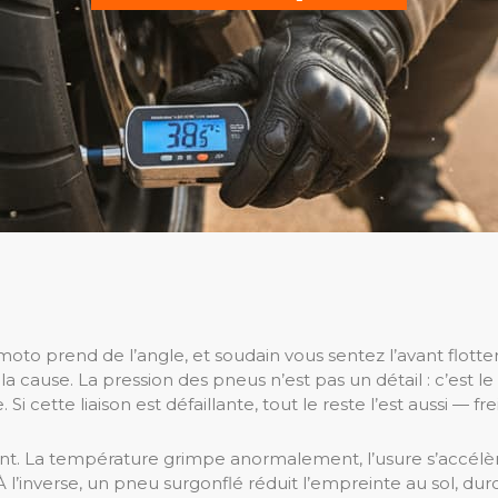
moto prend de l’angle, et soudain vous sentez l’avant flotter
a cause. La pression des pneus n’est pas un détail : c’est le
Si cette liaison est défaillante, tout le reste l’est aussi — fr
 La température grimpe anormalement, l’usure s’accélère s
. À l’inverse, un pneu surgonflé réduit l’empreinte au sol, du