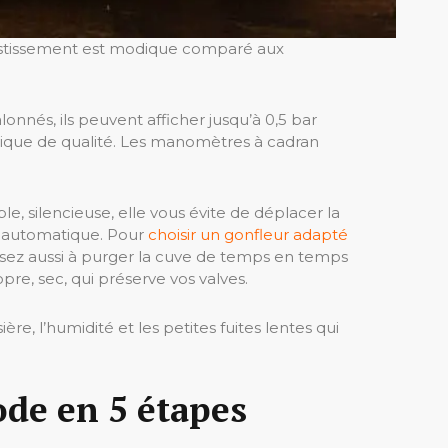
investissement est modique comparé aux
onnés, ils peuvent afficher jusqu’à 0,5 bar
rique de qualité. Les manomètres à cadran
 silencieuse, elle vous évite de déplacer la
t automatique. Pour
choisir un gonfleur adapté
Pensez aussi à purger la cuve de temps en temps
ropre, sec, qui préserve vos valves.
e, l’humidité et les petites fuites lentes qui
ode en 5 étapes