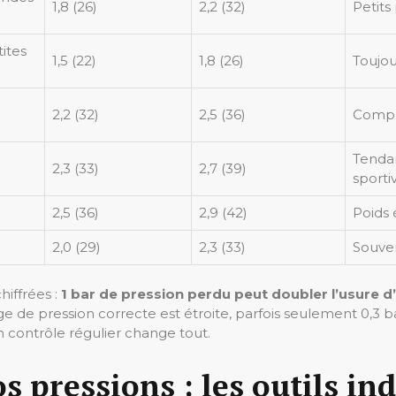
1,8 (26)
2,2 (32)
Petits
ites
1,5 (22)
1,8 (26)
Toujou
2,2 (32)
2,5 (36)
Compr
Tendan
2,3 (33)
2,7 (39)
sporti
2,5 (36)
2,9 (42)
Poids 
2,0 (29)
2,3 (33)
Souven
iffrées :
1 bar de pression perdu peut doubler l’usure d
age de pression correcte est étroite, parfois seulement 0,
contrôle régulier change tout.
s pressions : les outils in