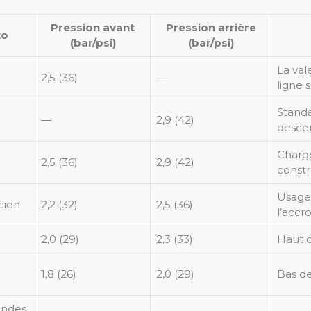
Pression avant
Pression arrière
to
(bar/psi)
(bar/psi)
La val
2,5 (36)
—
ligne 
Standa
—
2,9 (42)
descen
Charge
2,5 (36)
2,9 (42)
constr
Usage 
ncien
2,2 (32)
2,5 (36)
l’accr
e
2,0 (29)
2,3 (33)
Haut 
1,8 (26)
2,0 (29)
Bas de
andes