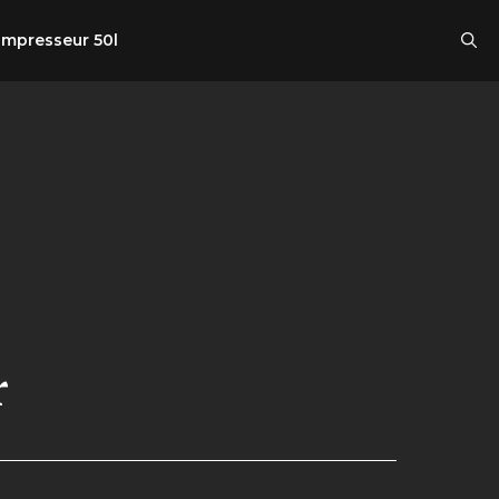
mpresseur 50l
r