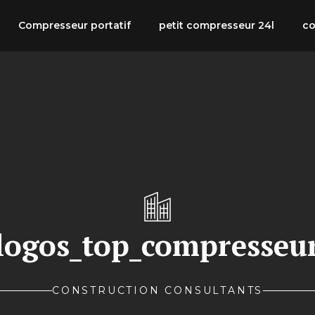
Compresseur portatif
petit compresseur 24l
co
logos_top_compresseu
CONSTRUCTION CONSULTANTS