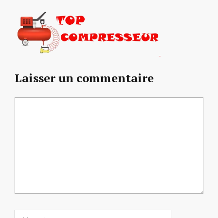
Laisser un commentaire
Commentaire
Nom
E-