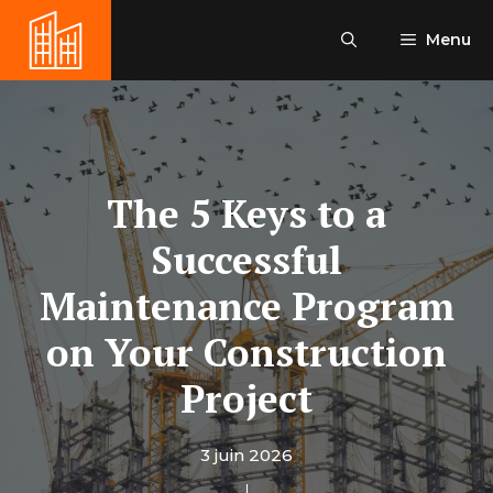
Aller
au
Menu
contenu
The 5 Keys to a
Successful
Maintenance Program
on Your Construction
Project
3 juin 2026