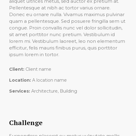
aliquet ultrices metus, sed auctor ex pretium at.
Pellentesque at nibh ac tortor varius ornare.
Donec eu ornare nulla. Vivamus maximus pulvinar
quam a pellentesque. Sed posuere fringilla sem ut
congue. Proin convallis nunc vel dolor sollicitudin,
sit amet porttitor nunc pretium. Vestibulum id
lorem mi. Vestibulum laoreet, leo non elementum
efficitur, felis mauris finibus purus, quis porttitor
ipsum lorem in tortor.
Client:
Client name
Location:
A location name
Services:
Architecture, Building
Challenge
Suspendisse placerat eu metus vulputate mollis.