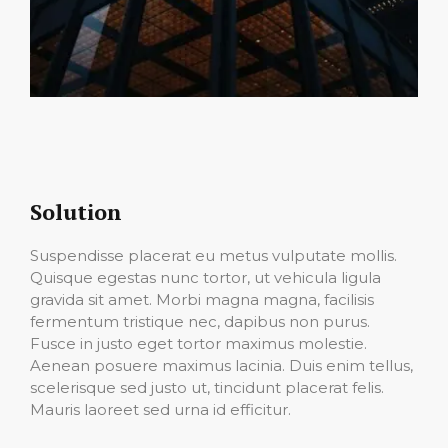
Solution
Suspendisse placerat eu metus vulputate mollis.
Quisque egestas nunc tortor, ut vehicula ligula
gravida sit amet. Morbi magna magna, facilisis
fermentum tristique nec, dapibus non purus.
Fusce in justo eget tortor maximus molestie.
Aenean posuere maximus lacinia. Duis enim tellus,
scelerisque sed justo ut, tincidunt placerat felis.
Mauris laoreet sed urna id efficitur.