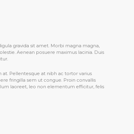
 ligula gravida sit amet. Morbi magna magna,
molestie. Aenean posuere maximus lacinia. Duis
tur.
m at. Pellentesque at nibh ac tortor varius
e fringilla sem ut congue. Proin convallis
ulum laoreet, leo non elementum efficitur, felis