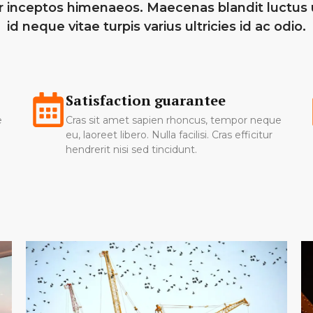
er inceptos himenaeos. Maecenas blandit luctus 
id neque vitae turpis varius ultricies id ac odio.
Satisfaction guarantee
e
Cras sit amet sapien rhoncus, tempor neque
eu, laoreet libero. Nulla facilisi. Cras efficitur
hendrerit nisi sed tincidunt.