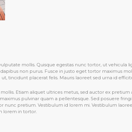
lputate mollis. Quisque egestas nunc tortor, ut vehicula l
c, dapibus non purus. Fusce in justo eget tortor maximus mo
ut, tincidunt placerat felis. Mauris laoreet sed urna id efficit
s mollis. Etiam aliquet ultrices metus, sed auctor ex pretium 
maximus pulvinar quam a pellentesque. Sed posuere fringill
titor nunc pretium. Vestibulum id lorem mi. Vestibulum laoree
m lorem in tortor.