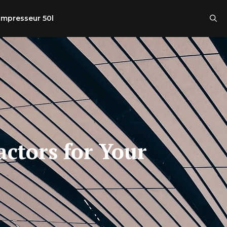
mpresseur 50l
ctors for Your