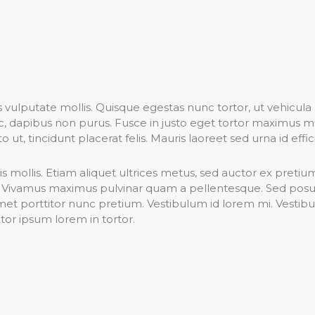
vulputate mollis. Quisque egestas nunc tortor, ut vehicula
nec, dapibus non purus. Fusce in justo eget tortor maximus 
o ut, tincidunt placerat felis. Mauris laoreet sed urna id effici
is mollis. Etiam aliquet ultrices metus, sed auctor ex pretiu
 Vivamus maximus pulvinar quam a pellentesque. Sed posuer
t amet porttitor nunc pretium. Vestibulum id lorem mi. Vestib
itor ipsum lorem in tortor.