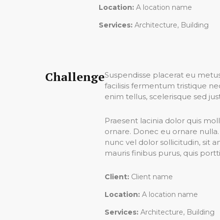
Location:
A location name
Services:
Architecture, Building
Challenge
Suspendisse placerat eu metus 
facilisis fermentum tristique 
enim tellus, scelerisque sed just
Praesent lacinia dolor quis moll
ornare. Donec eu ornare nulla.
nunc vel dolor sollicitudin, si
mauris finibus purus, quis portt
Client:
Client name
Location:
A location name
Services:
Architecture, Building