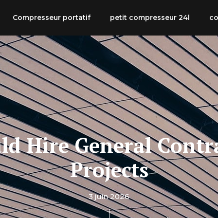
Compresseur portatif
petit compresseur 24l
co
d Hire General Contra
Projects
3 juin 2026