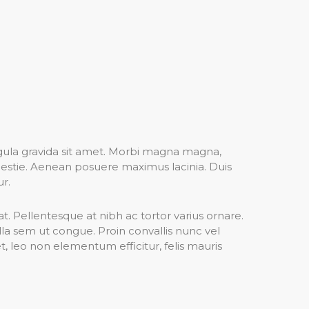
igula gravida sit amet. Morbi magna magna,
lestie. Aenean posuere maximus lacinia. Duis
ur.
at. Pellentesque at nibh ac tortor varius ornare.
a sem ut congue. Proin convallis nunc vel
t, leo non elementum efficitur, felis mauris