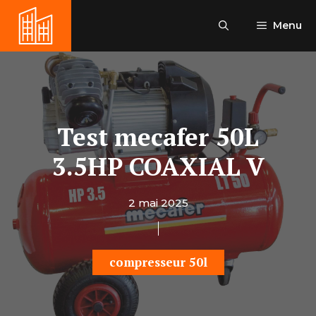
Aller
au
Menu
contenu
Test mecafer 50L
3.5HP COAXIAL V
2 mai 2025
compresseur 50l