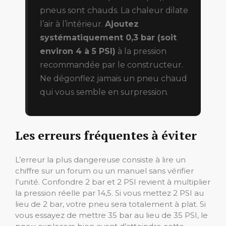
pneus sont chauds. La chaleur dilate
l’air à l’intérieur.
Ajoutez
systématiquement 0,3 bar (soit
environ 4 à 5 PSI)
à la pression
recommandée par le constructeur.
Ne dégonflez jamais un pneu chaud
qui vous semble en surpression.
Les erreurs fréquentes à éviter
L’erreur la plus dangereuse consiste à lire un
chiffre sur un forum ou un manuel sans vérifier
l’unité. Confondre 2 bar et 2 PSI revient à multiplier
la pression réelle par 14,5. Si vous mettez 2 PSI au
lieu de 2 bar, votre pneu sera totalement à plat. Si
vous essayez de mettre 35 bar au lieu de 35 PSI, le