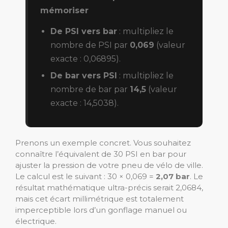
mémoriser
De PSI vers bar
: multipliez le
nombre de PSI par
0,069
(valeur
exacte : 0,06895).
De bar vers PSI
: multipliez le
nombre de bar par
14,5
(valeur
exacte : 14,5038).
Prenons un exemple concret. Vous souhaitez
connaître l’équivalent de 30 PSI en bar pour
ajuster la pression de votre pneu de vélo de ville.
Le calcul est le suivant : 30 × 0,069 =
2,07 bar
. Le
résultat mathématique ultra-précis serait 2,0684,
mais cet écart millimétrique est totalement
imperceptible lors d’un gonflage manuel ou
électrique.