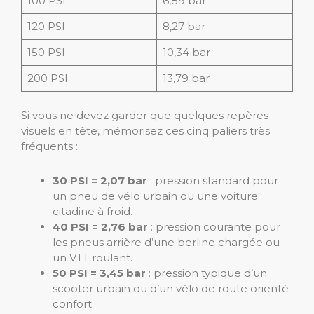
100 PSI
6,89 bar
120 PSI
8,27 bar
150 PSI
10,34 bar
200 PSI
13,79 bar
Si vous ne devez garder que quelques repères
visuels en tête, mémorisez ces cinq paliers très
fréquents :
30 PSI = 2,07 bar
: pression standard pour
un pneu de vélo urbain ou une voiture
citadine à froid.
40 PSI = 2,76 bar
: pression courante pour
les pneus arrière d’une berline chargée ou
un VTT roulant.
50 PSI = 3,45 bar
: pression typique d’un
scooter urbain ou d’un vélo de route orienté
confort.