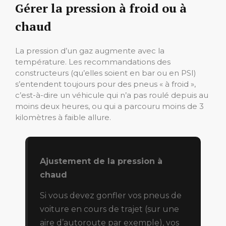
Gérer la pression à froid ou à
chaud
La pression d’un gaz augmente avec la
température. Les recommandations des
constructeurs (qu’elles soient en bar ou en PSI)
s’entendent toujours pour des pneus « à froid »,
c’est-à-dire un véhicule qui n’a pas roulé depuis au
moins deux heures, ou qui a parcouru moins de 3
kilomètres à faible allure.
Ajustement de la pression à
chaud
Si vous devez gonfler vos pneus de
voiture en cours de trajet (sur une
aire d’autoroute par exemple), vos