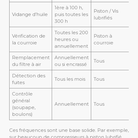
1ère à 100 h,
Piston / Vis
Vidange d’huile
puis toutes les
lubrifiés
300 h
Toutes les 200
Vérification de
Piston à
heures ou
la courroie
courroie
annuellement
Remplacement
Annuellement
Tous
du filtre à air
ou si encrassé
Détection des
Tous les mois
Tous
fuites
Contrôle
général
Annuellement
Tous
(soupape,
boulons)
Ces fréquences sont une base solide. Par exemple,
sur beaucoup de compresseurs à piston lubrifié