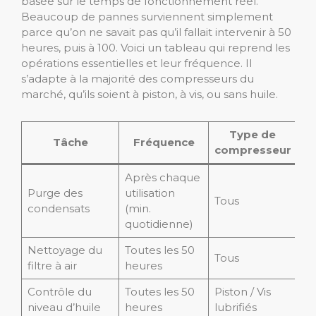
basée sur le temps de fonctionnement réel.
Beaucoup de pannes surviennent simplement
parce qu’on ne savait pas qu’il fallait intervenir à 50
heures, puis à 100. Voici un tableau qui reprend les
opérations essentielles et leur fréquence. Il
s’adapte à la majorité des compresseurs du
marché, qu’ils soient à piston, à vis, ou sans huile.
Type de
Tâche
Fréquence
compresseur
Après chaque
Purge des
utilisation
Tous
condensats
(min.
quotidienne)
Nettoyage du
Toutes les 50
Tous
filtre à air
heures
Contrôle du
Toutes les 50
Piston / Vis
niveau d’huile
heures
lubrifiés