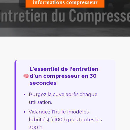
informations compresseur
L’essentiel de l’entretien
d’un compresseur en 30
secondes
Purgez la cuve après chaque
utilisation.
Vidangez l’huile (modèles
lubrifiés) à 100 h puis toutes les
300 h.