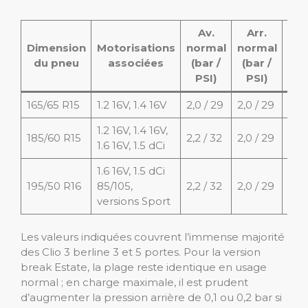
Av.
Arr.
Dimension
Motorisations
normal
normal
ch
du pneu
associées
(bar /
(bar /
aut
PSI)
PSI)
(ba
165/65 R15
1.2 16V, 1.4 16V
2,0 / 29
2,0 / 29
2,2 
1.2 16V, 1.4 16V,
185/60 R15
2,2 / 32
2,0 / 29
2,4 
1.6 16V, 1.5 dCi
1.6 16V, 1.5 dCi
195/50 R16
85/105,
2,2 / 32
2,0 / 29
2,4 
versions Sport
Les valeurs indiquées couvrent l’immense majorité
des Clio 3 berline 3 et 5 portes. Pour la version
break Estate, la plage reste identique en usage
normal ; en charge maximale, il est prudent
d’augmenter la pression arrière de 0,1 ou 0,2 bar si