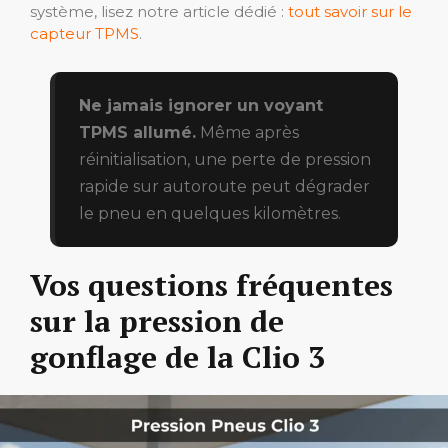
système, lisez notre article dédié :
tout savoir sur le
capteur TPMS
.
Ne jamais ignorer un voyant
TPMS allumé.
Même après
réinitialisation, une perte de pression
rapide sur autoroute peut dégrader
le pneu en quelques kilomètres.
Vos questions fréquentes
sur la pression de
gonflage de la Clio 3