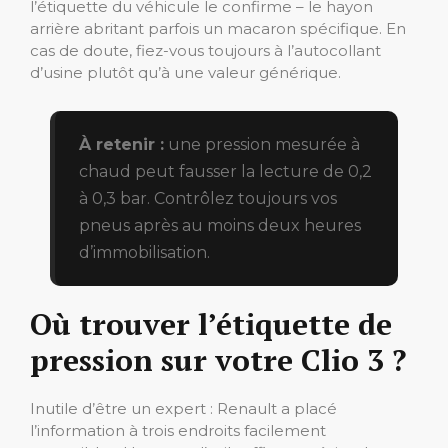
l’étiquette du véhicule le confirme – le hayon
arrière abritant parfois un macaron spécifique. En
cas de doute, fiez-vous toujours à l’autocollant
d’usine plutôt qu’à une valeur générique.
À retenir :
une pression mesurée à
chaud peut fausser la lecture de 0,2
à 0,3 bar. Contrôlez toujours vos
pneus après au moins deux heures
d’immobilisation.
Où trouver l’étiquette de
pression sur votre Clio 3 ?
Inutile d’être un expert : Renault a placé
l’information à trois endroits facilement