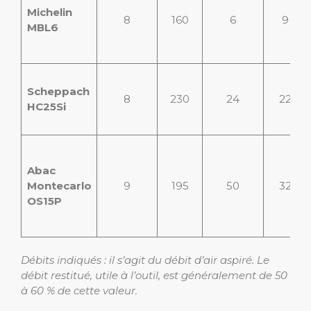
Michelin
8
160
6
9
MBL6
Scheppach
8
230
24
22
HC25Si
Abac
Montecarlo
9
195
50
32
OS15P
Débits indiqués : il s’agit du débit d’air aspiré. Le
débit restitué, utile à l’outil, est généralement de 50
à 60 % de cette valeur.