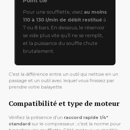
Point clé
Pour une soufflette, visez
au moins
110 à 130 l/min de débit restitué
à
7 ou 8 bars. En dessous, le réservoir
se vide plus vite qu’il ne se remplit,
et la puissance du souffle chute
brutalement.
C’est la différence entre un outil qui nettoie en un
passage et un outil avec lequel vous finissez par
prendre votre balayette.
Compatibilité et type de moteur
Vérifiez la présence d’un
raccord rapide 1/4″
standard
sur le compresseur ; c’est la norme pour