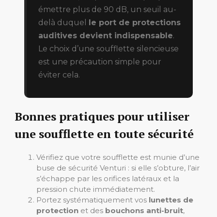
émettre plus de 90 dB, un seuil au-
delà duquel
le port de protections
auditives devient indispensable
.
Le choix d’une soufflette silencieuse
est une précaution simple pour
éviter cela.
Bonnes pratiques pour utiliser
une soufflette en toute sécurité
Vérifiez que votre soufflette est munie d’une
buse de sécurité Venturi : si elle s’obture, l’air
s’échappe par les orifices latéraux et la
pression chute immédiatement.
Portez systématiquement vos
lunettes de
protection
et des
bouchons anti-bruit
,