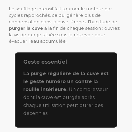
Le soufflage intensif fait tourner le moteur par
cycles rapprochés, ce qui génère plus de
condensation dans la cuve. Prenez l’habitude de
purger la cuve
à la fin de chaque session : ouvrez
la vis de purge située sous le réservoir pour
évacuer l’eau accumulée.
Geste essentiel
La purge régulière de la cuve est
le geste numéro un contre la
rouille intérieure.
Un compresseur
dont la cuve est purgée après
chaque utilisation peut durer des
décennies.