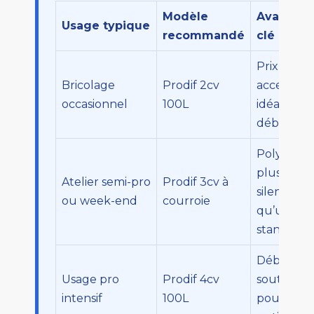
Modèle
Avantag
Usage typique
recommandé
clé
Prix
Bricolage
Prodif 2cv
accessible
occasionnel
100L
idéal pour
débuter
Polyvalent
plus
Atelier semi-pro
Prodif 3cv à
silencieux
ou week-end
courroie
qu’un
standard
Débit
Usage pro
Prodif 4cv
soutenu
intensif
100L
pour gros