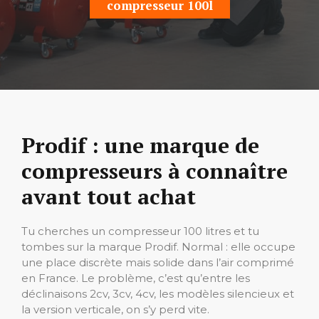
compresseur 100l
Prodif : une marque de
compresseurs à connaître
avant tout achat
Tu cherches un compresseur 100 litres et tu
tombes sur la marque Prodif. Normal : elle occupe
une place discrète mais solide dans l’air comprimé
en France. Le problème, c’est qu’entre les
déclinaisons 2cv, 3cv, 4cv, les modèles silencieux et
la version verticale, on s’y perd vite.