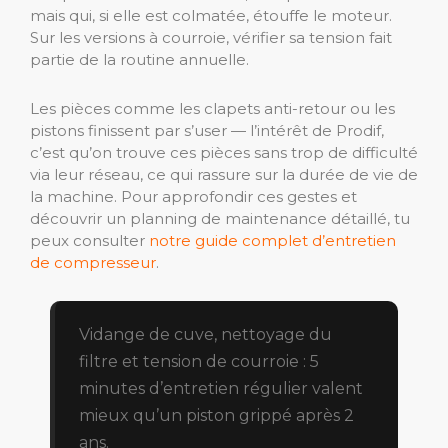
mais qui, si elle est colmatée, étouffe le moteur.
Sur les versions à courroie, vérifier sa tension fait
partie de la routine annuelle.
Les pièces comme les clapets anti-retour ou les
pistons finissent par s’user — l’intérêt de Prodif,
c’est qu’on trouve ces pièces sans trop de difficulté
via leur réseau, ce qui rassure sur la durée de vie de
la machine. Pour approfondir ces gestes et
découvrir un planning de maintenance détaillé, tu
peux consulter
notre guide complet d’entretien
de compresseur
.
Vidange de cuve, nettoyage du
filtre et tension de courroie : 5
minutes d’entretien régulier valent
mieux qu’un piston grippé après 2
ans.