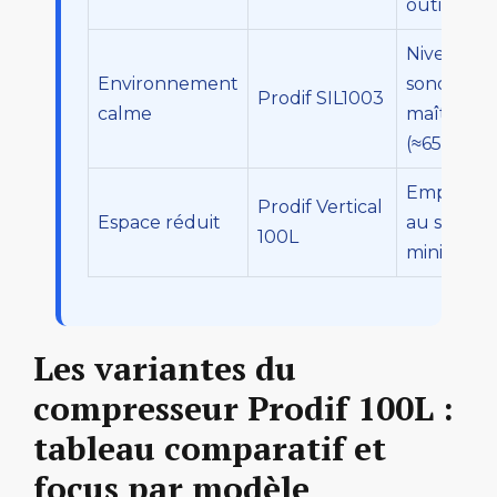
outillage
Niveau
Environnement
sonore
Prodif SIL1003
calme
maîtrisé
(≈65 dB)
Empreint
Prodif Vertical
Espace réduit
au sol
100L
minimale
Les variantes du
compresseur Prodif 100L :
tableau comparatif et
focus par modèle