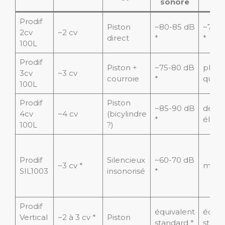
sonore
d'a
Prodif
Piston
~80-85 dB
~7-8 
2cv
~2 cv
direct
*
*
100L
Prodif
Piston +
~75-80 dB
plus 
3cv
~3 cv
courroie
*
que 2
100L
Prodif
Piston
~85-90 dB
débit
4cv
~4 cv
(bicylindre
*
élevé
100L
?)
Prodif
Silencieux
~60-70 dB
~3 cv *
modé
SIL1003
insonorisé
*
Prodif
équivalent
équiv
Vertical
~2 à 3 cv *
Piston
standard *
stand