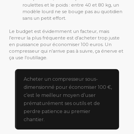
roulettes et le poids : entre 40 et 80 kg, un
modèle lourd ne se bouge pas au quotidien
sans un petit effort.
Le budget est évidemment un facteur, mais
l’erreur la plus fréquente est d’acheter trop juste
en puissance pour économiser 100 euros. Un
compresseur qui n’arrive pas à suivre, ça énerve et
ça use l’outillage.
Acheter un compresseur sous-
dimensionné pour économiser 100 €,
c’est le meilleur moyen d’user
prématurément ses outils et de
perdre patience au premier
chantier.