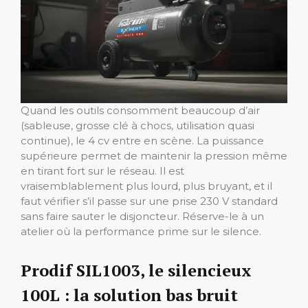
Quand les outils consomment beaucoup d’air
(sableuse, grosse clé à chocs, utilisation quasi
continue), le 4 cv entre en scène. La puissance
supérieure permet de maintenir la pression même
en tirant fort sur le réseau. Il est
vraisemblablement plus lourd, plus bruyant, et il
faut vérifier s’il passe sur une prise 230 V standard
sans faire sauter le disjoncteur. Réserve-le à un
atelier où la performance prime sur le silence.
Prodif SIL1003, le silencieux
100L : la solution bas bruit