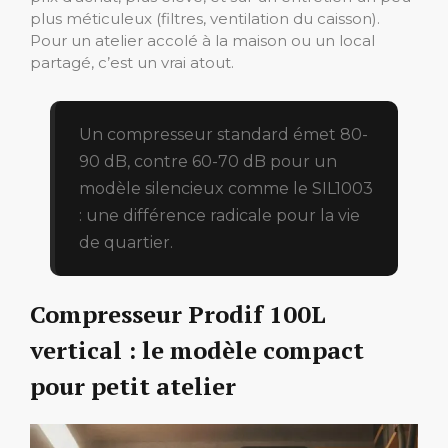
plus méticuleux (filtres, ventilation du caisson).
Pour un atelier accolé à la maison ou un local
partagé, c’est un vrai atout.
Un compresseur standard émet 80-
90 dB, contre 60-70 dB pour un
modèle silencieux comme le SIL1003
: une différence radicale pour la vie
de quartier.
Compresseur Prodif 100L
vertical : le modèle compact
pour petit atelier