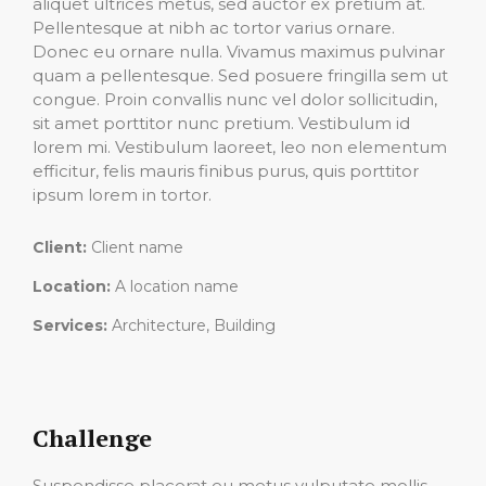
aliquet ultrices metus, sed auctor ex pretium at.
Pellentesque at nibh ac tortor varius ornare.
Donec eu ornare nulla. Vivamus maximus pulvinar
quam a pellentesque. Sed posuere fringilla sem ut
congue. Proin convallis nunc vel dolor sollicitudin,
sit amet porttitor nunc pretium. Vestibulum id
lorem mi. Vestibulum laoreet, leo non elementum
efficitur, felis mauris finibus purus, quis porttitor
ipsum lorem in tortor.
Client:
Client name
Location:
A location name
Services:
Architecture, Building
Challenge
Suspendisse placerat eu metus vulputate mollis.