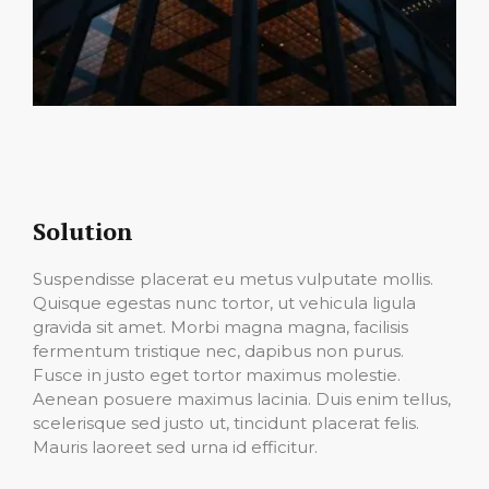
Solution
Suspendisse placerat eu metus vulputate mollis.
Quisque egestas nunc tortor, ut vehicula ligula
gravida sit amet. Morbi magna magna, facilisis
fermentum tristique nec, dapibus non purus.
Fusce in justo eget tortor maximus molestie.
Aenean posuere maximus lacinia. Duis enim tellus,
scelerisque sed justo ut, tincidunt placerat felis.
Mauris laoreet sed urna id efficitur.